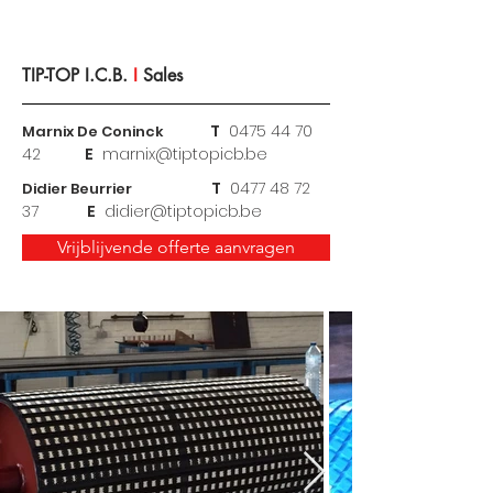
TIP-TOP I.C.B.
I
Sales
T
0475 44 70
Marnix De Coninck
42
E
marnix@tiptopicb.be
T
0477 48 72
Didier Beurrier
37
E
didier@tiptopicb.be
Vrijblijvende offerte aanvragen