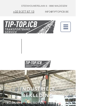
STEENHOUWERSLAAN 6 - 9990 MALDEGEM
+32 9 377 67 13
INFO@TIPTOPICB.BE
24/7
0475 44 70 42
SERVICE
INDUSTRIËLE
BEKLEDING
/
/
TROMMELS
TRILGOTEN
SILO'S