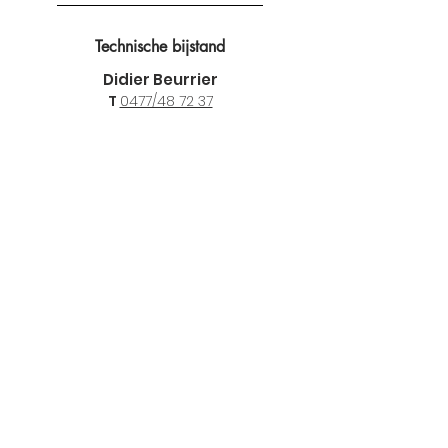
Technische bijstand
Didier Beurrier
T
0477/48 72 37
Directie & sales
Marnix De Coninck
T
0475 44 70 42
E
marnix@tiptopicb.be
Vestigingen
TIP-TOP I.C.B. NV
Steenhouwerslaan 6
9990 Maldegem
T
09 377 67 13
F 09 378 23 13